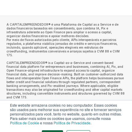
A CAPITALEMPREENDEDOR® é uma Plataforma de Capital as a Service e de
dados financeiros baseados em consentimento, que combina IA, Pix e
infraestrutura aderente ao Open Finance para ampliar o acesso a capital,
organizar dados financeiros e apoiar melhores decisões.
Por meio de fluxos autorizados pelo cliente, APIs interoperáveis e parceiros
regulados, a plataforma viabiliza jornadas de crédito e serviços financeiros,
incluindo, quando aplicável, operações elegíveis em estruturas de
crowdfunding, instrumentos conversíveis e arranjos sujeitos à CVM 88 e CVM
175.
CAPITALEMPREENDEDOR® is a Capital-as-a-Service and consent-based
financial data platform for entrepreneurs and businesses, combining AI, Pix, and
Open Finance-aligned infrastructure to expand access to capital, organize
financial data, and improve decision-making. Built on customer-authorized data
flows and interoperable Open Finance APIs, the platform helps businesses pursue
better credit and financial solutions through regulated partners, correspondent
banking arrangements, and Pix-enabled journeys. Where applicable, eligible
transactions may also be originated for crowdfunding and other capital markets
structures, including convertible instruments and structures governed by CVM 88
and CVM 175.
Este website armazena cookies no seu computador. Esses cookies
* Não cobramos taxas antecipadas
** No momento da liquidação do crédito, é cobrada uma taxa de sucesso,
são usados ​​para melhorar sua experiência no site e fornecer serviços
baseada na quantia efetivamente desembolsada.
personalizados para você, tanto no website, quanto em outras mídias.
*** As taxas de juros sobre operações de crédito podem variar. Elas são
Para saber mais sobre os cookies que usamos, consulte nossa
oferecidas diretamente pelas instituições, flutuando de acordo com o rating da
Política de Cookie
e nossa
Política de Privacidade
.
empresa, histórico e a disponibilidade de linhas de crédito.